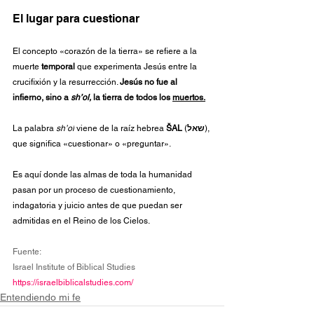
El lugar para cuestionar
El concepto «corazón de la tierra» se refiere a la 
muerte 
temporal 
que experimenta Jesús entre la 
crucifixión y la resurrección. 
Jesús no fue al 
infierno, sino a 
sh’ol,
 la tierra de todos los 
muertos.
La
 palabra 
sh’ol
 viene de la raíz hebrea
 ŠAL
 (
שאל
), 
que significa «cuestionar» o «preguntar».
Es aquí donde las almas de toda la humanidad 
pasan por un proceso de cuestionamiento, 
indagatoria y juicio antes de que puedan ser 
admitidas en el Reino de los Cielos. 
Fuente:
Israel Institute of Biblical Studies
https://israelbiblicalstudies.com/
Entendiendo mi fe