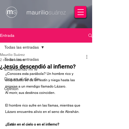
Entrada
Todas las entradas
Maurilio Suárez
Todas las entradas
2 min de lectura
¿Jesús descendió al infierno?
Entendiendo mi fe
¿Conoces esta parábola? Un hombre rico y 
Dios en el día a día
despiadado se da un festín y niega hasta las 
migajas a un mendigo llamado Lázaro.
Opinión
Al
 morir, sus destinos coinciden.
El hombre rico sufre en las llamas, mientras que 
Lázaro encuentra alivio en el seno de Abrahán.
¿Están en el cielo o en el infierno?