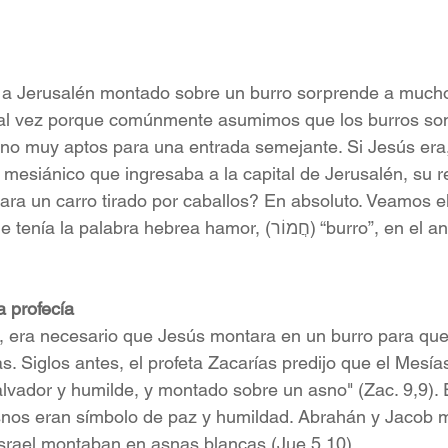
 a Jerusalén montado sobre un burro sorprende a mucho
Tal vez porque comúnmente asumimos que los burros son
no muy aptos para una entrada semejante. Si Jesús era,
 mesiánico que ingresaba a la capital de Jerusalén, su r
ra un carro tirado por caballos? En absoluto. Veamos el
bra hebrea hamor, (חֲמוֹר) “burro”, en el antiguo mundo 
a profecía
 era necesario que Jesús montara en un burro para que
s. Siglos antes, el profeta Zacarías predijo que el Mesías
alvador y humilde, y montado sobre un asno" (Zac. 9,9). 
 asnos eran símbolo de paz y humildad. Abrahán y Jacob
Israel montaban en asnas blancas (Jue 5,10).