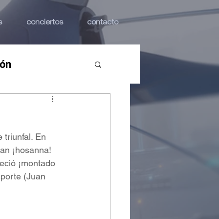
s
conciertos
contacto
ión
triunfal. En 
an ¡hosanna! 
reció ¡montado 
porte (Juan 