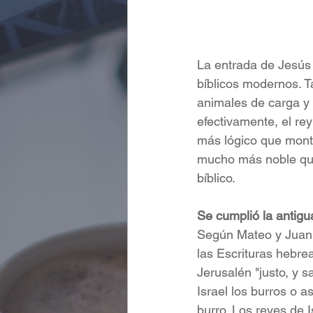
La entrada de Jesús
bíblicos modernos. 
animales de carga y 
efectivamente, el rey
más lógico que monta
mucho más noble que tenía la pala
bíblico.
Se cumplió la antigu
Según Mateo y Juan,
las Escrituras hebrea
Jerusalén "justo, y s
Israel los burros o
burro. Los reyes de 