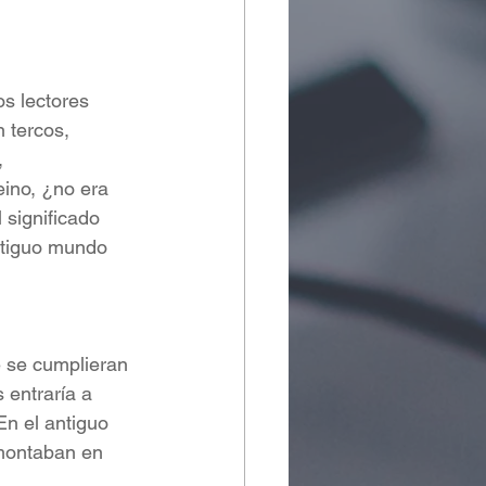
s lectores 
 tercos, 
 
eino, ¿no era 
 significado 
 se cumplieran 
 entraría a 
En el antiguo 
 montaban en 