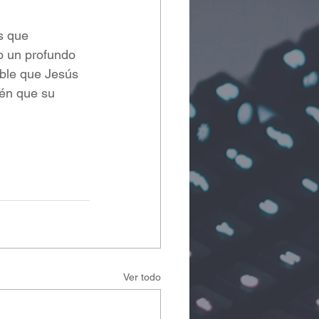
s que 
do un profundo 
able que Jesús 
lén que su 
Ver todo