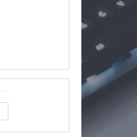
resencia de Dios en
tro nombre