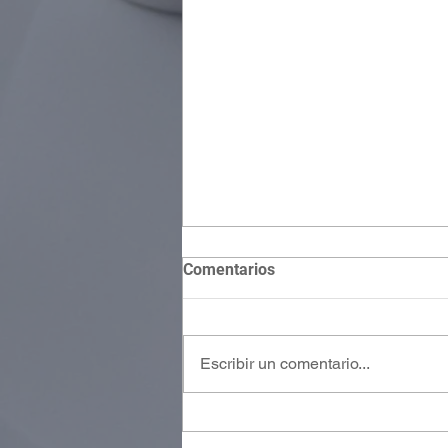
Comentarios
Escribir un comentario...
"...de Abrahán a
David, catorce